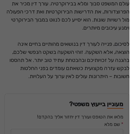
עולם המשפט סבוך ומלא בבירוקרטיה. עורך דין מכיר את
הפרוצדורות, את הדרישות הבירוקרטיות ואת דרכי הפעולה
מול רשויות שונות. הוא יסייע לכם לנווט במבוך הבירוקרטי
וימנע עיכובים מיותרים.
לסיכום, פנייה לעורך דין בנושאים מהותיים בחיים אינה
הוצאה, אלא השקעה. זוהי השקעה בשקט הנפשי שלכם,
בהגנה על זכויותיכם ובהבטחת עתיד טוב יותר. אל תהססו
לבקש עזרה מקצועית כשאתם עומדים בפני החלטות
חשובות – היתרונות עולים לאין ערוך על העלויות.
מעוניין בייעוץ משפטי?
מלאו את הטופס ועורך דין יחזור אליך בהקדם!
*
שם מלא