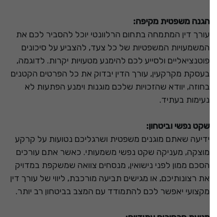
הגנה משפטית מקיפה:
עורך דין המתמחה בתחום הרלוונטי יוכל להסביר לכם את
המשמעויות המשפטיות של כל צעד, להצביע על סיכונים
פוטנציאליים ולסייע לכם להימנע מטעויות יקרות. לדוגמה,
בעסקת מקרקעין, עורך הדין יבדוק את כל הפרטים הקטנים
בחוזה, יוודא שהזכויות שלכם מוגנות וימנע הפתעות לא
נעימות בעתיד.
שקט נפשי וביטחון:
ידיעה שאתם מוגנים משפטית ושרגליכם נטועות על קרקע
מוצקה, מעניקה שקט נפשי משמעותי. כאשר אתם עורכים
הסכם ממון לפני נישואין, מנסחים צוואה שמשקפת במדויק
את רצונותיכם, או מגישים תביעה מורכבת, ליווי של עורך דין
מקצועי יאפשר לכם להתמודד עם המצב בביטחון רב יותר.