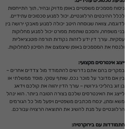
מניעת סכסוכים עתידיים:
ניסוח מסמכים משפטיים באופן מדויק ובהיר, תוך התייחסות
לכלל ההיבטים הרלוונטיים, יכול למנוע סכסוכים עתידיים.
לדוגמה, צוואה שנוסחה היטב יכולה למנוע מאבקי ירושה בין
בני משפחה, והסכם שותפות מפורט יכול למנוע מחלוקות
עסקיות. עורך דין ידע לזהות נקודות תורפה פוטנציאליות
ולנסח את המסמכים באופן שיצמצם את הסיכון למחלוקות.
ייצוג אינטרסים מקצועי:
במקרים בהם אתם נדרשים להתמודד מול צדדים אחרים –
בין אם מדובר על מוכר נכס, שותף עסקי, מוסד ממשלתי או
בן זוג בהליכי גירושין – עורך הדין יהווה את קולכם וידאג
לייצג את האינטרסים שלכם בצורה הטובה ביותר. הוא ינהל
משא ומתן, ינסח מכתבים משפטיים ויפעל מול כל הגורמים
הרלוונטיים על מנת להשיג את התוצאה הרצויה עבורכם.
התמודדות עם בירוקרטיה: