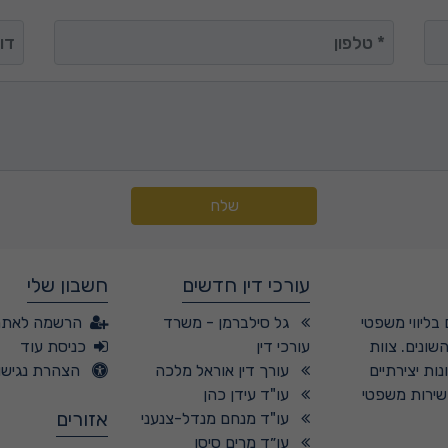
טלפון
דואר
שלח
עורכי דין חדשים
חשבון שלי
בליווי משפטי
גל סילברמן - משרד
הרשמה לאתר
שונים. צוות
עורכי דין
כניסת עוד
ות יצירתיים
עורך דין אוראל מלכה
הצהרת נגישו
 שירות משפטי
עו"ד עידן כהן
אזורים
עו"ד מנחם מנדל-צנעני
עו״ד מרים סיסו