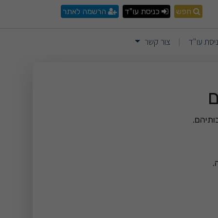
קייס
חפש
כניסת עו"ד
הרשמה לאתר
יסת עו"ד
צור קשר
|
ם
.