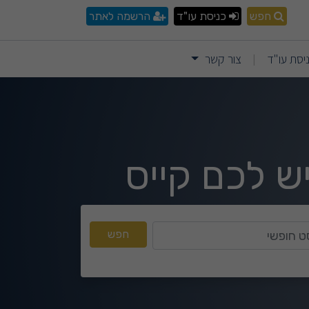
חפש
כניסת עו"ד
הרשמה לאתר
יסת עו"ד
צור קשר
|
ש לכם קייס
טקסט חופשי
חפש