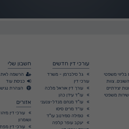
עורכי דין חדשים
חשבון שלי
בליווי משפטי
גל סילברמן - משרד
הרשמה לאתר
שונים. צוות
עורכי דין
כניסת עוד
ות יצירתיים
עורך דין אוראל מלכה
הצהרת נגישו
 שירות משפטי
עו"ד עידן כהן
אזורים
עו"ד מנחם מנדל-צנעני
עו״ד מרים סיסו
עורכי דין מיהו
טמילה סמירנוב עו"ד
ושומרון
יעקב עופר קלפה
עורכי דין מפת