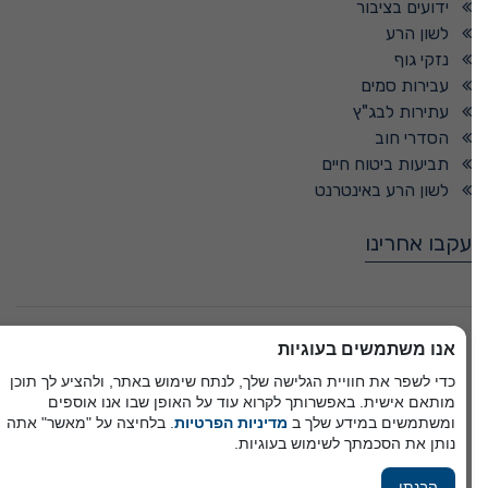
ידועים בציבור
לשון הרע
נזקי גוף
עבירות סמים
עתירות לבג"ץ
הסדרי חוב
תביעות ביטוח חיים
לשון הרע באינטרנט
עקבו אחרינו
© כל הזכויות שמורות -
אנו משתמשים בעוגיות
כדי לשפר את חוויית הגלישה שלך, לנתח שימוש באתר, ולהציע לך תוכן
מותאם אישית. באפשרותך לקרוא עוד על האופן שבו אנו אוספים
פיתוח A&A Digital Agency
ומשתמשים במידע שלך ב
מדיניות הפרטיות
. בלחיצה על "מאשר" אתה
מבית
אלמיר מערכות תוכנה
נותן את הסכמתך לשימוש בעוגיות.
הבנתי