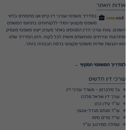
אודות האתר
במדריך משפטי ועורכי דין קייס אנו מתמחים בליווי
משפטי מקצועי ויסודי ללקוחותינו בתחומי המשפט
השונים. צוות עורכי הדין המנוסים באתר מעניק ייעוץ משפטי מעמיק
ופתרונות יצירתיים ומותאמים אישית לכל לקוח. חזון המדריך שלנו
הוא הנגשת שירות משפטי מקצועי ברמה הגבוהה ביותר.
למדריך המשפטי המקיף ←
עורכי דין חדשים
גל סילברמן - משרד עורכי דין
עורך דין אוראל מלכה
עו"ד עידן כהן
עו"ד מנחם מנדל-צנעני
עו״ד מרים סיסו
טמילה סמירנוב עו"ד