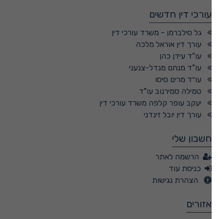
עורכי דין חדשים
גל סילברמן - משרד עורכי דין
עורך דין אוראל מלכה
עו"ד עידן כהן
עו"ד מנחם מנדל-צנעני
עו״ד מרים סיסו
טמילה סמירנוב עו"ד
יעקב עופר קלפה משרד עורכי דין
עורך דין יובל זינדני
חשבון שלי
הרשמה לאתר
כניסת עוד
הצהרת נגישות
אזורים