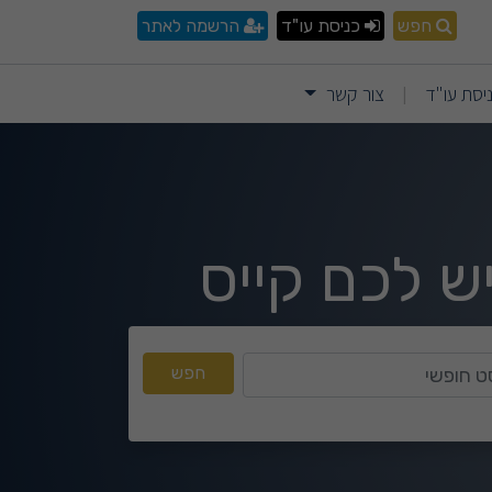
חפש
כניסת עו"ד
הרשמה לאתר
יסת עו"ד
צור קשר
|
ש לכם קייס
טקסט חופשי
חפש