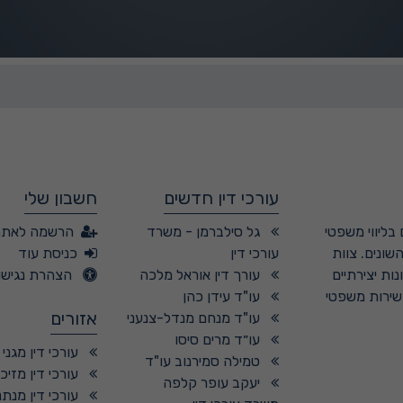
עורכי דין חדשים
חשבון שלי
בליווי משפטי
גל סילברמן - משרד
הרשמה לאתר
שונים. צוות
עורכי דין
כניסת עוד
ות יצירתיים
עורך דין אוראל מלכה
הצהרת נגישו
 שירות משפטי
עו"ד עידן כהן
אזורים
עו"ד מנחם מנדל-צנעני
עו״ד מרים סיסו
עורכי דין מגני
טמילה סמירנוב עו"ד
עורכי דין מזיכר
יעקב עופר קלפה
עורכי דין מנתנ