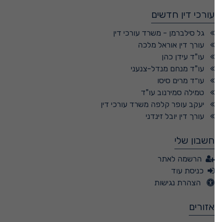
עורכי דין חדשים
גל סילברמן - משרד עורכי דין
עורך דין אוראל מלכה
עו"ד עידן כהן
עו"ד מנחם מנדל-צנעני
עו״ד מרים סיסו
טמילה סמירנוב עו"ד
יעקב עופר קלפה משרד עורכי דין
עורך דין יובל זינדני
חשבון שלי
הרשמה לאתר
כניסת עוד
הצהרת נגישות
אזורים