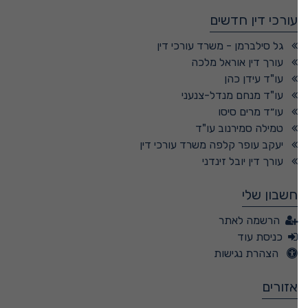
עורכי דין חדשים
גל סילברמן - משרד עורכי דין
עורך דין אוראל מלכה
עו"ד עידן כהן
עו"ד מנחם מנדל-צנעני
עו״ד מרים סיסו
טמילה סמירנוב עו"ד
יעקב עופר קלפה משרד עורכי דין
עורך דין יובל זינדני
חשבון שלי
הרשמה לאתר
כניסת עוד
הצהרת נגישות
אזורים