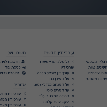
עורכי דין חדשים
חשבון שלי
בליווי משפטי
גל סילברמן - משרד
הרשמה לאתר
שונים. צוות
עורכי דין
כניסת עוד
ות יצירתיים
עורך דין אוראל מלכה
הצהרת נגישו
 שירות משפטי
עו"ד עידן כהן
אזורים
עו"ד מנחם מנדל-צנעני
עו״ד מרים סיסו
עורכי דין מחיפ
טמילה סמירנוב עו"ד
עורכי דין מנהר
יעקב עופר קלפה
עורכי דין מצפ