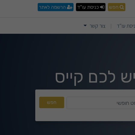
חפש
כניסת עו"ד
הרשמה לאתר
יסת עו"ד
צור קשר
|
ש לכם קייס
טקסט חופשי
חפש