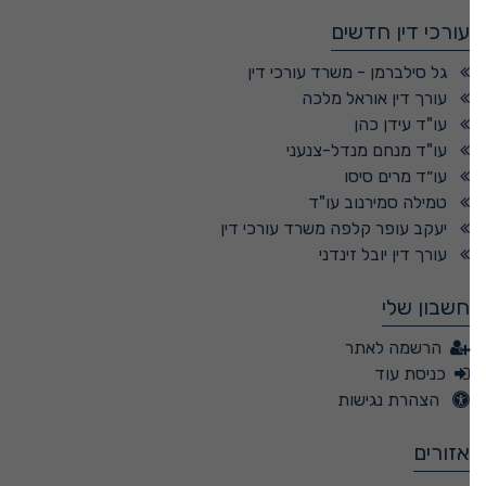
עורכי דין חדשים
גל סילברמן - משרד עורכי דין
עורך דין אוראל מלכה
עו"ד עידן כהן
עו"ד מנחם מנדל-צנעני
עו״ד מרים סיסו
טמילה סמירנוב עו"ד
יעקב עופר קלפה משרד עורכי דין
עורך דין יובל זינדני
חשבון שלי
הרשמה לאתר
כניסת עוד
הצהרת נגישות
אזורים