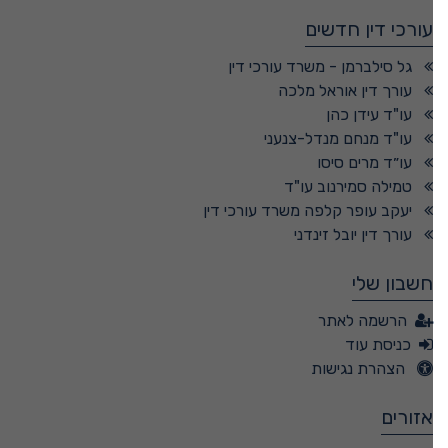
עורכי דין חדשים
גל סילברמן - משרד עורכי דין
עורך דין אוראל מלכה
עו"ד עידן כהן
עו"ד מנחם מנדל-צנעני
עו״ד מרים סיסו
טמילה סמירנוב עו"ד
יעקב עופר קלפה משרד עורכי דין
עורך דין יובל זינדני
חשבון שלי
הרשמה לאתר
כניסת עוד
הצהרת נגישות
אזורים