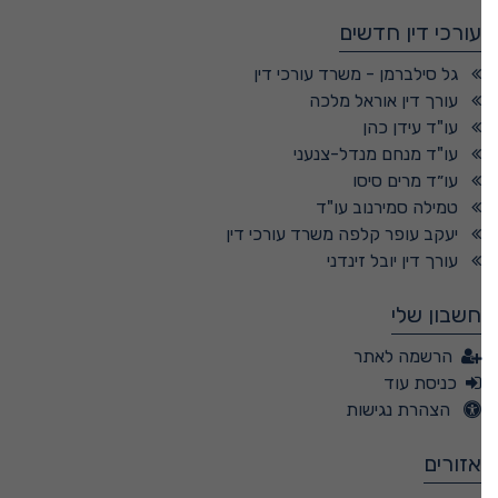
עורכי דין חדשים
גל סילברמן - משרד עורכי דין
עורך דין אוראל מלכה
עו"ד עידן כהן
עו"ד מנחם מנדל-צנעני
עו״ד מרים סיסו
טמילה סמירנוב עו"ד
יעקב עופר קלפה משרד עורכי דין
עורך דין יובל זינדני
חשבון שלי
הרשמה לאתר
כניסת עוד
הצהרת נגישות
אזורים