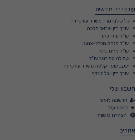
עורכי דין חדשים
גל סילברמן - משרד עורכי דין
עורך דין אוראל מלכה
עו"ד עידן כהן
עו"ד מנחם מנדל-צנעני
עו״ד מרים סיסו
טמילה סמירנוב עו"ד
יעקב עופר קלפה משרד עורכי דין
עורך דין יובל זינדני
חשבון שלי
הרשמה לאתר
כניסת עוד
הצהרת נגישות
אזורים