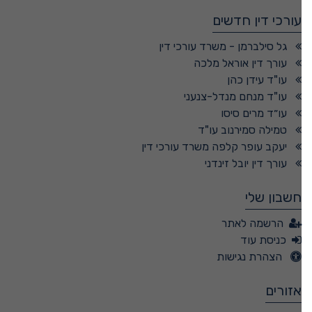
עורכי דין חדשים
גל סילברמן - משרד עורכי דין
עורך דין אוראל מלכה
עו"ד עידן כהן
עו"ד מנחם מנדל-צנעני
עו״ד מרים סיסו
טמילה סמירנוב עו"ד
יעקב עופר קלפה משרד עורכי דין
עורך דין יובל זינדני
חשבון שלי
הרשמה לאתר
כניסת עוד
הצהרת נגישות
אזורים