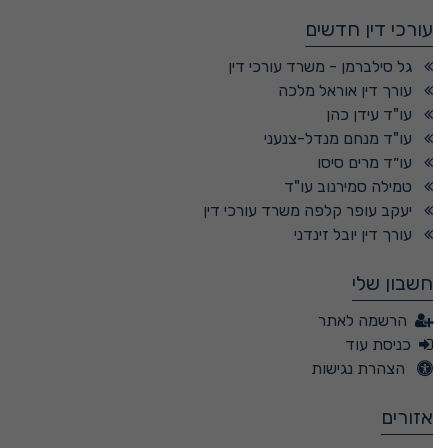
עורכי דין חדשים
גל סילברמן - משרד עורכי דין
עורך דין אוראל מלכה
עו"ד עידן כהן
עו"ד מנחם מנדל-צנעני
עו״ד מרים סיסו
טמילה סמירנוב עו"ד
יעקב עופר קלפה משרד עורכי דין
עורך דין יובל זינדני
חשבון שלי
הרשמה לאתר
כניסת עוד
הצהרת נגישות
אזורים