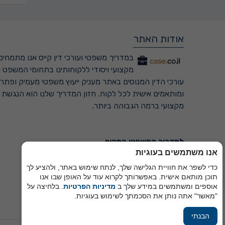
אודות האתר
במדריך משפטי ועורכי דין קייס אנו מתמחים 
מקצועי ויסודי ללקוחותינו בתחומי המשפט ה
עורכי הדין המנוסים באתר מעניק ייעוץ משפטי מעמיק ופתרונ
ומותאמים אישית לכל לקוח. חזון המדריך שלנו הוא הנגשת
מקצועי ברמה הגבוהה ביותר.
למדריך המשפטי המקיף ←
אנו משתמשים בעוגיות
כדי לשפר את חוויית הגלישה שלך, לנתח שימוש באתר, ולהציע לך
תוכן מותאם אישית. באפשרותך לקרוא עוד על האופן שבו אנו
אוספים ומשתמשים במידע שלך ב
מדיניות הפרטיות
. בלחיצה על
"מאשר" אתה נותן את הסכמתך לשימוש בעוגיות.
הבנתי