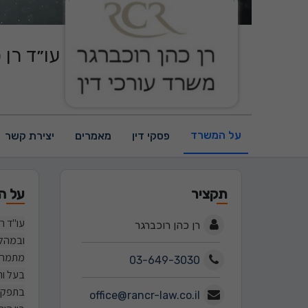
עו״ד רן 
על המשרד
פסקי דין
מאמרים
יצירת קשר
תקציר
על ה
עו"ד ר
רן כהן רוכברגר
ובמהלכ
מתמחה 
03-649-3030
בעל ותק של 25 שנים כעורך דין, בהן שימש במגוון ת
בתפקיד
office@rancr-law.co.il