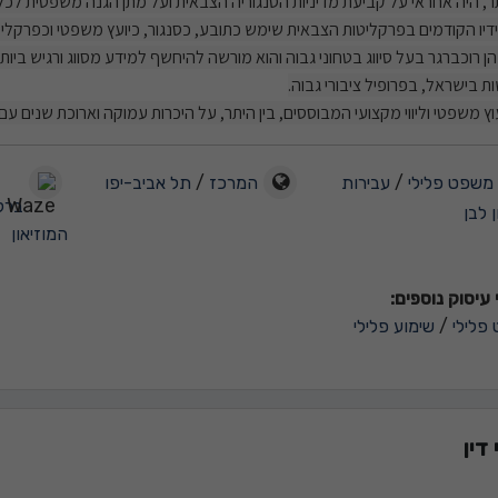
תר, היה אחראי על קביעת מדיניות הסנגוריה הצבאית ועל מתן הגנה משפטית לכ
יו הקודמים בפרקליטות הצבאית שימש כתובע, כסנגור, כיועץ משפטי וכפרקליט
הן רוכברגר בעל סיווג בטחוני גבוה והוא מורשה להיחשף למידע מסווג ורגיש ב
ות בישראל, בפרופיל ציבורי גבוה.
יעוץ משפטי וליווי מקצועי המבוססים, בין היתר, על היכרות עמוקה וארוכת שנים 
משפט פלילי
/
עבירות
המרכז
/
תל אביב-יפו
ן לבן
המוזיאון
עיסוק נוספים:
פלילי
/
שימוע פלילי
דין