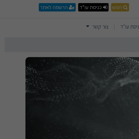
חפש
כניסת עו"ד
הרשמה לאתר
יסת עו"ד
צור קשר
|