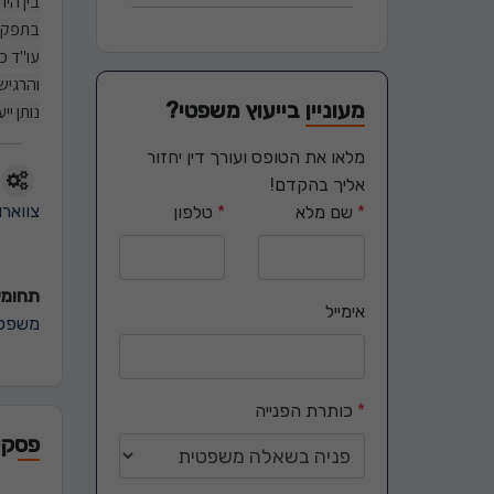
בין הי
בתפקיד
עו"ד כ
והרגיש
מעוניין בייעוץ משפטי?
נותן י
מלאו את הטופס ועורך דין יחזור
אליך בהקדם!
צווארו
*
שם מלא
*
טלפון
תחומי 
אימייל
משפט 
*
כותרת הפנייה
פסקי 