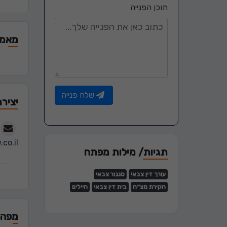
תוכן הפנייה
מאמר
שלח פנייה
יציר
.co.il
תגיות/ מילות מפתח
עורך דין צבאי
סנגור צבאי
חקירת מצ״ח
בית דין צבאי
חיילים
מפה