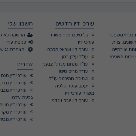
עורכי דין חדשים
חשבון שלי
בליווי משפטי
גל סילברמן - משרד
הרשמה לאתר
שונים. צוות
עורכי דין
כניסת עוד
ות יצירתיים
עורך דין אוראל מלכה
הצהרת נגישו
 שירות משפטי
עו"ד עידן כהן
אזורים
עו"ד מנחם מנדל-צנעני
עו״ד מרים סיסו
עורכי דין מנס 
טמילה סמירנוב עו"ד
עורכי דין מזיכר
יעקב עופר קלפה
עורכי דין מבני
משרד עורכי דין
גבעת עדה
עורך דין יובל זינדני
עורכי דין משפ
עורכי דין מקרי
עורכי דין מבית