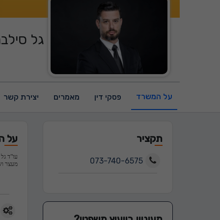
גל סילבר
על המשרד
פסקי דין
מאמרים
יצירת קשר
תקציר
על ה
עו”ד גל 
073-740-6575
מעצר וש
מעוניין בייעוץ משפטי?