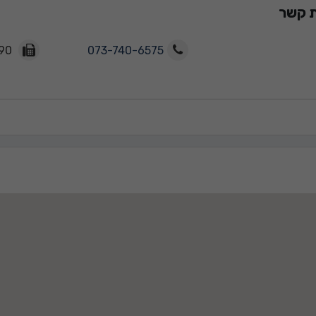
ת קשר
077-5558890
073-740-6575