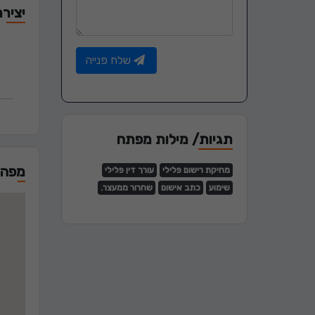
יציר
שלח פנייה
תגיות/ מילות מפתח
מפה
מחיקת רישום פלילי
עורך דין פלילי
שימוע
כתב אישום
שחרור ממעצר.