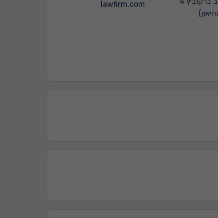
רחוב ברקוביץ 4
lawfirm.com
יאון)