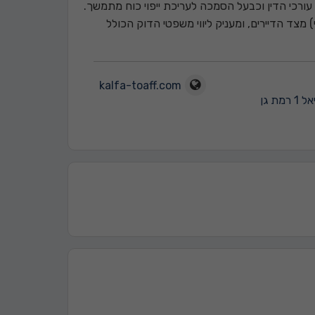
ורכי הדין וכבעל הסמכה לעריכת ייפוי כוח מתמשך.
ויקטים של התחדשות עירונית (תמ"א 38 ופינוי-בינוי) מצד הדיירים, ומעניק ליווי משפטי הדוק הכולל
kalfa-toaff.com
 רמת גן