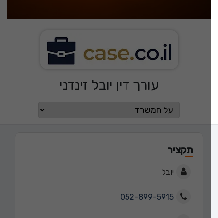
עורך דין יובל זינדני
תקציר
יובל
052-899-5915