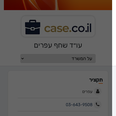
עו״ד שחף עפרים
תקציר
עפרים
03-643-9508