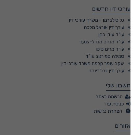
עורכי דין חדשים
גל סילברמן - משרד עורכי דין
עורך דין אוראל מלכה
עו"ד עידן כהן
עו"ד מנחם מנדל-צנעני
עו״ד מרים סיסו
טמילה סמירנוב עו"ד
יעקב עופר קלפה משרד עורכי דין
עורך דין יובל זינדני
חשבון שלי
הרשמה לאתר
כניסת עוד
הצהרת נגישות
אזורים