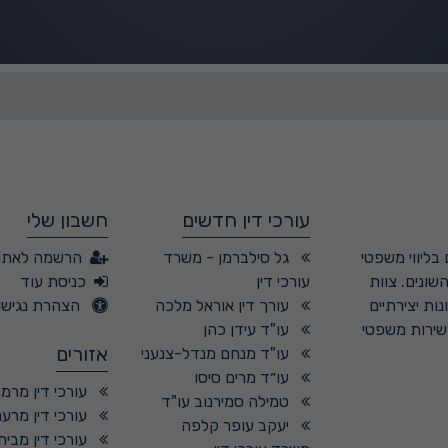
עורכי דין חדשים
חשבון שלי
בליווי משפטי
גל סילברמן - משרד
הרשמה לאתר
שונים. צוות
עורכי דין
כניסת עוד
ות יצירתיים
עורך דין אוראל מלכה
הצהרת נגישו
 שירות משפטי
עו"ד עידן כהן
אזורים
עו"ד מנחם מנדל-צנעני
עו״ד מרים סיסו
עורכי דין מרמ
טמילה סמירנוב עו"ד
עורכי דין מרענ
יעקב עופר קלפה
עורכי דין מבי