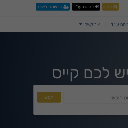
חפש
כניסת עו"ד
הרשמה לאתר
יסת עו"ד
צור קשר
|
ש לכם קייס
טקסט חופשי
חפש