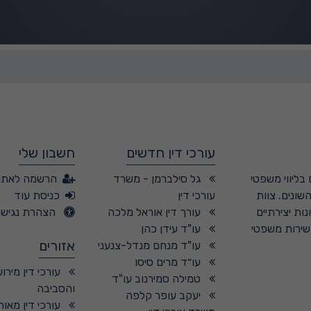
עורכי דין חדשים
חשבון שלי
בליווי משפטי
גל סילברמן - משרד
הרשמה לאתר
שונים. צוות
עורכי דין
כניסת עוד
ות יצירתיים
עורך דין אוראל מלכה
הצהרת נגישו
 שירות משפטי
עו"ד עידן כהן
אזורים
עו"ד מנחם מנדל-צנעני
עו״ד מרים סיסו
עורכי דין מירו
טמילה סמירנוב עו"ד
והסביבה
יעקב עופר קלפה
עורכי דין מאור