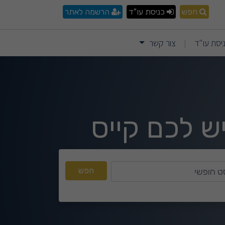
חפש
כניסת עו"ד
הרשמה לאתר
יסת עו"ד
צור קשר
|
ש לכם קייס
טקסט חופשי
חפש