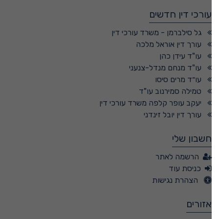
עורכי דין חדשים
גל סילברמן - משרד עורכי דין
עורך דין אוראל מלכה
עו"ד עידן כהן
עו"ד מנחם מנדל-צנעני
עו״ד מרים סיסו
טמילה סמירנוב עו"ד
יעקב עופר קלפה משרד עורכי דין
עורך דין יובל זינדני
חשבון שלי
הרשמה לאתר
כניסת עוד
הצהרת נגישות
אזורים