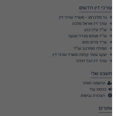
עורכי דין חדשים
גל סילברמן - משרד עורכי דין
עורך דין אוראל מלכה
עו"ד עידן כהן
עו"ד מנחם מנדל-צנעני
עו״ד מרים סיסו
טמילה סמירנוב עו"ד
יעקב עופר קלפה משרד עורכי דין
עורך דין יובל זינדני
חשבון שלי
הרשמה לאתר
כניסת עוד
הצהרת נגישות
אזורים