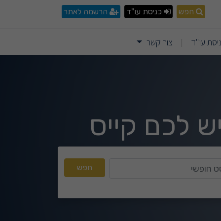
חפש
כניסת עו"ד
הרשמה לאתר
יסת עו"ד
צור קשר
|
ש לכם קייס
טקסט חופשי
חפש