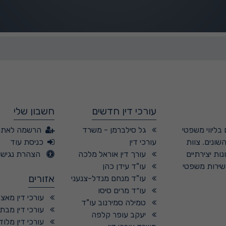
עורכי דין חדשים
חשבון שלי
בליווי משפטי
גל סילברמן - משרד
הרשמה לאתר
שונים. צוות
עורכי דין
כניסת עוד
ות יצירתיים
עורך דין אוראל מלכה
הצהרת נגישו
 שירות משפטי
עו"ד עידן כהן
אזורים
עו"ד מנחם מנדל-צנעני
עו״ד מרים סיסו
עורכי דין מאצ
טמילה סמירנוב עו"ד
עורכי דין מבת 
יעקב עופר קלפה
עורכי דין מלוד