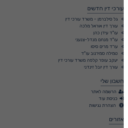
עורכי דין חדשים
גל סילברמן - משרד עורכי דין
עורך דין אוראל מלכה
עו"ד עידן כהן
עו"ד מנחם מנדל-צנעני
עו״ד מרים סיסו
טמילה סמירנוב עו"ד
יעקב עופר קלפה משרד עורכי דין
עורך דין יובל זינדני
חשבון שלי
הרשמה לאתר
כניסת עוד
הצהרת נגישות
אזורים