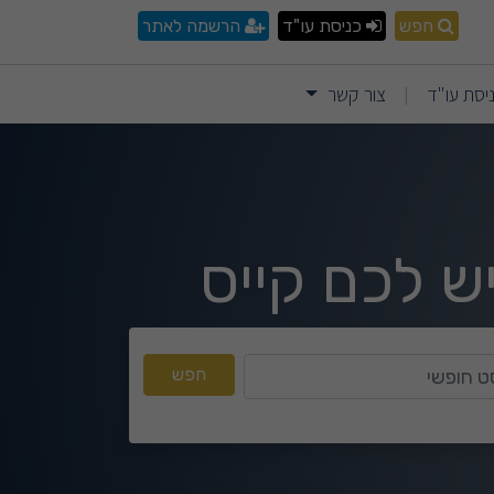
חפש
כניסת עו"ד
הרשמה לאתר
יסת עו"ד
צור קשר
|
ש לכם קייס
טקסט חופשי
חפש