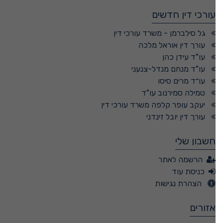
עורכי דין חדשים
גל סילברמן - משרד עורכי דין
עורך דין אוראל מלכה
עו"ד עידן כהן
עו"ד מנחם מנדל-צנעני
עו״ד מרים סיסו
טמילה סמירנוב עו"ד
יעקב עופר קלפה משרד עורכי דין
עורך דין יובל זינדני
חשבון שלי
הרשמה לאתר
כניסת עוד
הצהרת נגישות
אזורים