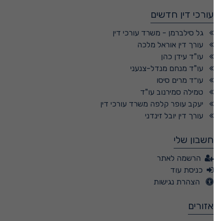
עורכי דין חדשים
גל סילברמן - משרד עורכי דין
עורך דין אוראל מלכה
עו"ד עידן כהן
עו"ד מנחם מנדל-צנעני
עו״ד מרים סיסו
טמילה סמירנוב עו"ד
יעקב עופר קלפה משרד עורכי דין
עורך דין יובל זינדני
חשבון שלי
הרשמה לאתר
כניסת עוד
הצהרת נגישות
אזורים