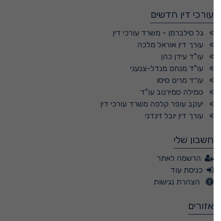
עורכי דין חדשים
גל סילברמן - משרד עורכי דין
עורך דין אוראל מלכה
עו"ד עידן כהן
עו"ד מנחם מנדל-צנעני
עו״ד מרים סיסו
טמילה סמירנוב עו"ד
יעקב עופר קלפה משרד עורכי דין
עורך דין יובל זינדני
חשבון שלי
הרשמה לאתר
כניסת עוד
הצהרת נגישות
אזורים