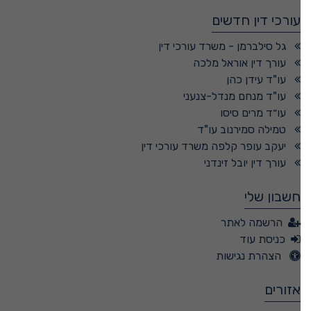
עורכי דין חדשים
גל סילברמן - משרד עורכי דין
עורך דין אוראל מלכה
עו"ד עידן כהן
עו"ד מנחם מנדל-צנעני
עו״ד מרים סיסו
טמילה סמירנוב עו"ד
יעקב עופר קלפה משרד עורכי דין
עורך דין יובל זינדני
חשבון שלי
הרשמה לאתר
כניסת עוד
הצהרת נגישות
אזורים