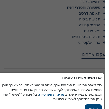
ידועים בציבור
משמורת והסדרי ראיה
תאונות דרכים
תביעות ביטוח
הסכמי עבודה
ייצוג אסירים
תביעות ביטוח חיים
סחר אלקטרוני
עקבו אחרינו
© כל הזכויות שמורות -
אנו משתמשים בעוגיות
כדי לשפר את חוויית הגלישה שלך, לנתח שימוש באתר, ולהציע לך תוכן
מותאם אישית. באפשרותך לקרוא עוד על האופן שבו אנו אוספים
פיתוח A&A Digital Agency
ומשתמשים במידע שלך ב
מדיניות הפרטיות
. בלחיצה על "מאשר" אתה
מבית
אלמיר מערכות תוכנה
נותן את הסכמתך לשימוש בעוגיות.
הבנתי