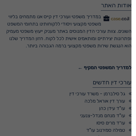
אודות האתר
במדריך משפטי ועורכי דין קייס אנו מתמחים בליווי
משפטי מקצועי ויסודי ללקוחותינו בתחומי המשפט
השונים. צוות עורכי הדין המנוסים באתר מעניק ייעוץ משפטי מעמיק
ופתרונות יצירתיים ומותאמים אישית לכל לקוח. חזון המדריך שלנו
הוא הנגשת שירות משפטי מקצועי ברמה הגבוהה ביותר.
למדריך המשפטי המקיף ←
עורכי דין חדשים
גל סילברמן - משרד עורכי דין
עורך דין אוראל מלכה
עו"ד עידן כהן
עו"ד מנחם מנדל-צנעני
עו״ד מרים סיסו
טמילה סמירנוב עו"ד