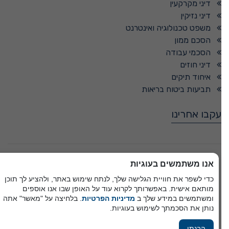
דיני מקרקעין
דיני נזיקין
משפט טכנולוגיה ואינטרנט
הסכם ממון
הסכמי עבודה
דיני חוזים
איחוד תיקים
תביעות ביטוח בריאות
עקבו אחרינו
© כל הזכויות שמורות -
אנו משתמשים בעוגיות
כדי לשפר את חוויית הגלישה שלך, לנתח שימוש באתר, ולהציע לך תוכן
מותאם אישית. באפשרותך לקרוא עוד על האופן שבו אנו אוספים
פיתוח A&A Digital Agency
ומשתמשים במידע שלך ב
מדיניות הפרטיות
. בלחיצה על "מאשר" אתה
מבית
אלמיר מערכות תוכנה
נותן את הסכמתך לשימוש בעוגיות.
הבנתי