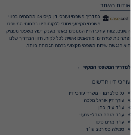
אודות האתר
במדריך משפטי ועורכי דין קייס אנו מתמחים בליווי
משפטי מקצועי ויסודי ללקוחותינו בתחומי המשפט
השונים. צוות עורכי הדין המנוסים באתר מעניק ייעוץ משפטי מעמיק
ופתרונות יצירתיים ומותאמים אישית לכל לקוח. חזון המדריך שלנו
הוא הנגשת שירות משפטי מקצועי ברמה הגבוהה ביותר.
למדריך המשפטי המקיף ←
עורכי דין חדשים
גל סילברמן - משרד עורכי דין
עורך דין אוראל מלכה
עו"ד עידן כהן
עו"ד מנחם מנדל-צנעני
עו״ד מרים סיסו
טמילה סמירנוב עו"ד