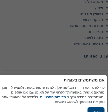
משפט פלילי
אימוץ
נישואין אזרחיים
חלוקת רכוש
עבירות מרמה והונאה
קניין רוחני
ביטוח לאומי
תביעות ביטוח חיים
עקבו אחרינו
© כל הזכויות שמורות -
אנו משתמשים בעוגיות
כדי לשפר את חוויית הגלישה שלך, לנתח שימוש באתר, ולהציע לך תוכן
מותאם אישית. באפשרותך לקרוא עוד על האופן שבו אנו אוספים
פיתוח A&A Digital Agency
ומשתמשים במידע שלך ב
מדיניות הפרטיות
. בלחיצה על "מאשר" אתה
מבית
אלמיר מערכות תוכנה
נותן את הסכמתך לשימוש בעוגיות.
הבנתי