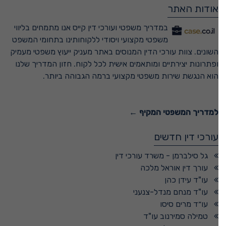
אודות האתר
במדריך משפטי ועורכי דין קייס אנו מתמחים בליווי
משפטי מקצועי ויסודי ללקוחותינו בתחומי המשפט
השונים. צוות עורכי הדין המנוסים באתר מעניק ייעוץ משפטי מעמיק
ופתרונות יצירתיים ומותאמים אישית לכל לקוח. חזון המדריך שלנו
הוא הנגשת שירות משפטי מקצועי ברמה הגבוהה ביותר.
למדריך המשפטי המקיף ←
עורכי דין חדשים
גל סילברמן - משרד עורכי דין
עורך דין אוראל מלכה
עו"ד עידן כהן
עו"ד מנחם מנדל-צנעני
עו״ד מרים סיסו
טמילה סמירנוב עו"ד