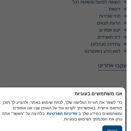
הוצאה לפועל ופשיטת רגל
ירושות
חוזי שכירות
הרעת תנאים
ייצוג אסירים
דיני תאגידים
עתירות מנהליות
לשון הרע באינטרנט
עקבו אחרינו
© כל הזכויות שמורות -
אנו משתמשים בעוגיות
כדי לשפר את חוויית הגלישה שלך, לנתח שימוש באתר, ולהציע לך תוכן
מותאם אישית. באפשרותך לקרוא עוד על האופן שבו אנו אוספים
פיתוח A&A Digital Agency
ומשתמשים במידע שלך ב
מדיניות הפרטיות
. בלחיצה על "מאשר" אתה
מבית
אלמיר מערכות תוכנה
נותן את הסכמתך לשימוש בעוגיות.
הבנתי