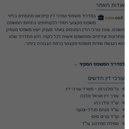
אודות האתר
במדריך משפטי ועורכי דין קייס אנו מתמחים בליווי
משפטי מקצועי ויסודי ללקוחותינו בתחומי המשפט
השונים. צוות עורכי הדין המנוסים באתר מעניק ייעוץ משפטי מעמיק
ופתרונות יצירתיים ומותאמים אישית לכל לקוח. חזון המדריך שלנו
הוא הנגשת שירות משפטי מקצועי ברמה הגבוהה ביותר.
למדריך המשפטי המקיף ←
עורכי דין חדשים
גל סילברמן - משרד עורכי דין
עורך דין אוראל מלכה
עו"ד עידן כהן
עו"ד מנחם מנדל-צנעני
עו״ד מרים סיסו
טמילה סמירנוב עו"ד