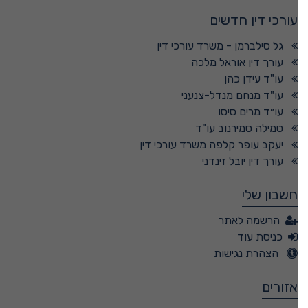
עורכי דין חדשים
גל סילברמן - משרד עורכי דין
עורך דין אוראל מלכה
עו"ד עידן כהן
עו"ד מנחם מנדל-צנעני
עו״ד מרים סיסו
טמילה סמירנוב עו"ד
יעקב עופר קלפה משרד עורכי דין
עורך דין יובל זינדני
חשבון שלי
הרשמה לאתר
כניסת עוד
הצהרת נגישות
אזורים