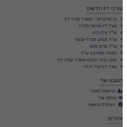
עורכי דין חדשים
גל סילברמן - משרד עורכי דין
עורך דין אוראל מלכה
עו"ד עידן כהן
עו"ד מנחם מנדל-צנעני
עו״ד מרים סיסו
טמילה סמירנוב עו"ד
יעקב עופר קלפה משרד עורכי דין
עורך דין יובל זינדני
חשבון שלי
הרשמה לאתר
כניסת עוד
הצהרת נגישות
אזורים