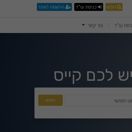
חפש
כניסת עו"ד
הרשמה לאתר
יסת עו"ד
צור קשר
|
ש לכם קייס
טקסט חופשי
חפש