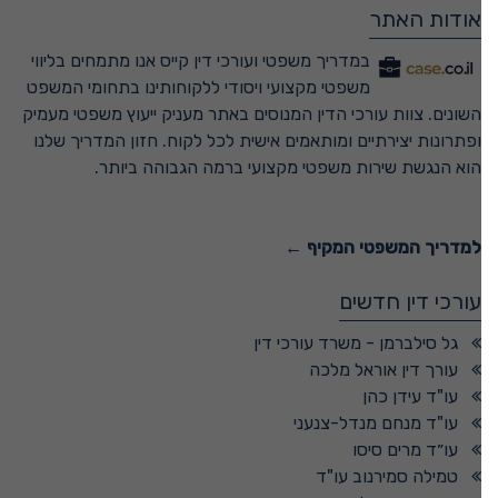
אודות האתר
במדריך משפטי ועורכי דין קייס אנו מתמחים בליווי
משפטי מקצועי ויסודי ללקוחותינו בתחומי המשפט
השונים. צוות עורכי הדין המנוסים באתר מעניק ייעוץ משפטי מעמיק
ופתרונות יצירתיים ומותאמים אישית לכל לקוח. חזון המדריך שלנו
הוא הנגשת שירות משפטי מקצועי ברמה הגבוהה ביותר.
למדריך המשפטי המקיף ←
עורכי דין חדשים
גל סילברמן - משרד עורכי דין
עורך דין אוראל מלכה
עו"ד עידן כהן
עו"ד מנחם מנדל-צנעני
עו״ד מרים סיסו
טמילה סמירנוב עו"ד