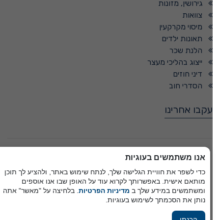
גירושין, מזונות
צוואות
מיסוי מקרקעין
תאונות ילדים
הלנת שכר
ייצוג בהליכי מעצר
דיני חוזים
הסדרי חוב
עקבו אחרינו
© כל הזכויות שמורות -
אנו משתמשים בעוגיות
כדי לשפר את חוויית הגלישה שלך, לנתח שימוש באתר, ולהציע לך תוכן
מותאם אישית. באפשרותך לקרוא עוד על האופן שבו אנו אוספים
פיתוח A&A Digital Agency
ומשתמשים במידע שלך ב
מדיניות הפרטיות
. בלחיצה על "מאשר" אתה
מבית
אלמיר מערכות תוכנה
נותן את הסכמתך לשימוש בעוגיות.
הבנתי