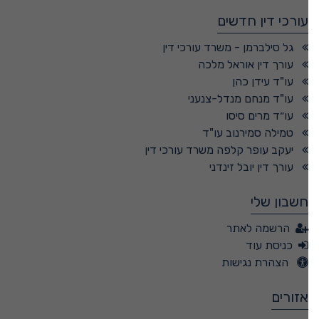
עורכי דין חדשים
גל סילברמן - משרד עורכי דין
עורך דין אוראל מלכה
עו"ד עידן כהן
עו"ד מנחם מנדל-צנעני
עו״ד מרים סיסו
טמילה סמירנוב עו"ד
יעקב עופר קלפה משרד עורכי דין
עורך דין יובל זינדני
חשבון שלי
הרשמה לאתר
כניסת עוד
הצהרת נגישות
אזורים