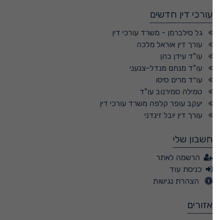
עורכי דין חדשים
גל סילברמן - משרד עורכי דין
עורך דין אוראל מלכה
עו"ד עידן כהן
עו"ד מנחם מנדל-צנעני
עו״ד מרים סיסו
טמילה סמירנוב עו"ד
יעקב עופר קלפה משרד עורכי דין
עורך דין יובל זינדני
חשבון שלי
הרשמה לאתר
כניסת עוד
הצהרת נגישות
אזורים