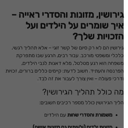
גירושין, מזונות והסדרי ראייה –
איך שומרים על הילדים ועל
הזכויות שלך?
גירושין הם לא רק סיום של קשר זוגי – אלא תהליך רגשי,
כלכלי ומשפטי מורכב. עבור רבים, הרגע שבו מתפרקת
משפחה הוא רגע מטלטל, מלא דאגות לגבי הילדים,
הפרנסה והעתיד. חשוב לדעת: קיימים כללים ברורים, זכויות
ודרכי פעולה – ואין צורך לעבור את זה לבד.
מה כולל תהליך הגירושין?
הליך הגירושין כולל מספר רכיבים חשובים:
משמורת והסדרי שהות
עם הילדים
מזונות ילדים (ולעיתים גם מזונות אישה)