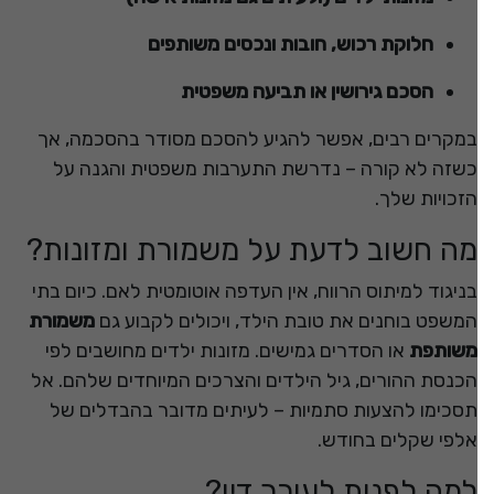
חלוקת רכוש, חובות ונכסים משותפים
הסכם גירושין או תביעה משפטית
במקרים רבים, אפשר להגיע להסכם מסודר בהסכמה, אך
כשזה לא קורה – נדרשת התערבות משפטית והגנה על
הזכויות שלך.
מה חשוב לדעת על משמורת ומזונות?
בניגוד למיתוס הרווח, אין העדפה אוטומטית לאם. כיום בתי
המשפט בוחנים את טובת הילד, ויכולים לקבוע גם
משמורת
משותפת
או הסדרים גמישים. מזונות ילדים מחושבים לפי
הכנסת ההורים, גיל הילדים והצרכים המיוחדים שלהם. אל
תסכימו להצעות סתמיות – לעיתים מדובר בהבדלים של
אלפי שקלים בחודש.
למה לפנות לעורך דין?