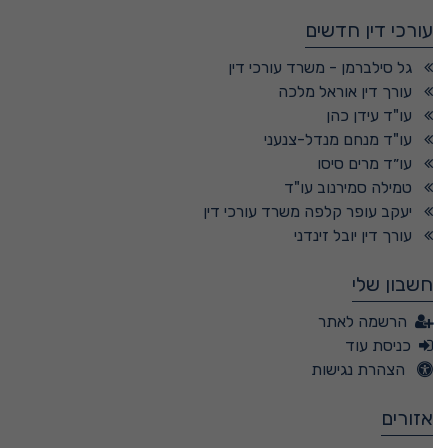
עורכי דין חדשים
גל סילברמן - משרד עורכי דין
עורך דין אוראל מלכה
עו"ד עידן כהן
עו"ד מנחם מנדל-צנעני
עו״ד מרים סיסו
טמילה סמירנוב עו"ד
יעקב עופר קלפה משרד עורכי דין
עורך דין יובל זינדני
חשבון שלי
הרשמה לאתר
כניסת עוד
הצהרת נגישות
אזורים