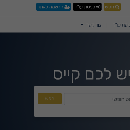
חוזה? – חשיבות הליווי המ
חפש
כניסת עו"ד
הרשמה לאתר
יסת עו"ד
צור קשר
|
ש לכם קייס
טקסט חופשי
חפש