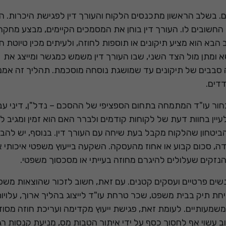
. בשלב הראשון מתכנסים הלקוח והעורך דין לפגישת היכרות. ה
החשובים לו. העורך דין בוחן את המסמכים הקיימים, מבצע מחק
הבא הוא מציע תיקונים או תוספות לחוזה, ולעיתים מכין טיוטת ח
ומתן מול הצד השני, שבו העורך דין משמש כמגשר ומייצג את
 סבבים של תיקונים עד שמושגת נוסחה מוסכמת. תהליך זה אמנ
דדים.
חור עו"ד המתמחה בתחום הספציפי של ההסכם – נדל"ן, דיני עב
, לעיין בחוות דעת של לקוחות קודמים ולברר האם הוא זמין ומגיב 
ביטחון שהלקוח מקבל בעת שיחה עם העורך דין. בנוסף, יש להב
, סכום קבוע או אחוז מהעסקה. השקעה בייעוץ משפטי איכותי 
זקים שעלולים להיגרם מחוזה בעייתי או מסכסוך משפטי.
נשים פרטיים ועסקים קטנים. עם זאת, חשוב לזכור שהוצאות משפ
ת תיק בבית משפט, שכר טרחת עו"ד לייצוג בהליך ארוך, עלויו
משמעותיים. לעומת זאת, פגישת ייעוץ מקדימה ועריכת חוזה מסוד
 עשוי אף לחסוך כסף על ידי איתור הטבות מס, מניעת קנסות רגו