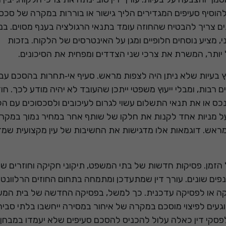
 להוסיף סעיפים המגדירים הליך גישור או בוררות במקרה של סכסו
תים צריך להבטיח שהחוזה עומד בתנאי הרגולציה בענף מסוים. בנו
 מציע נוסחים חלופיים ומגן על האינטרסים של הלקוח. בזכות
 יותר, המשרת את צרכי שני הצדדים ומפחית את הסיכונים.
וץ בעיות שלא ניתן היה לצפות מראש. סעיף אי‑תחרות בהסכם עב
בות, ומבלי ייעוץ משפטי ייתכן שהעובד לא יהיה מודע לכך. חו
ס או את תנאי התשלום עשוי לגרום לעיכובים ולסכסוכים עם הק
ל מניות אחד לקנות את חלקו של שותף אחר במחיר נמוך במקר
מראש. דוגמאות אלו מדגישות את החשיבות של עין מקצועית שמ
זמן. פסיקות חדשות של בתי המשפט, תיקוני חקיקה וחוזרים ש
נפים שונים. עורך דין שמתעדכן ומתמחה בתחום החוזים הרלוונטי 
יקה או לפסיקה עדכנית. כך למשל, בפסיקה החדשה של בית המ
וגעים לפיצוי מוסכם במקרה של איחור במסירה ייחשבו בלתי סביר
לפסקי דין כאלה עלול להכניס להסכם סעיפים שלא יעמדו במבחן