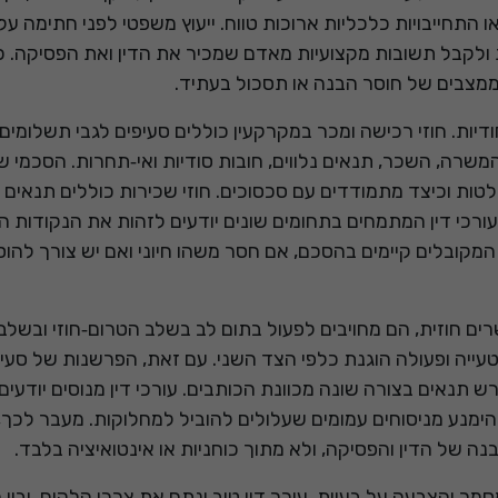
 התחייבויות כלכליות ארוכות טווח. ייעוץ משפטי לפני חתימה על
לקבל תשובות מקצועיות מאדם שמכיר את הדין ואת הפסיקה. כך
מצבים של חוסר הבנה או תסכול בעתיד.
חודיות. חוזי רכישה ומכר במקרקעין כוללים סעיפים לגבי תשלומים,
המשרה, השכר, תנאים נלווים, חובות סודיות ואי‑תחרות. הסכמי ש
טות וכיצד מתמודדים עם סכסוכים. חוזי שכירות כוללים תנאים ל
 עורכי דין המתמחים בתחומים שונים יודעים לזהות את הנקודות ה
 המקובלים קיימים בהסכם, אם חסר משהו חיוני ואם יש צורך להוסי
ים חוזית, הם מחויבים לפעול בתום לב בשלב הטרום‑חוזי ובשלב 
הטעייה ופעולה הוגנת כלפי הצד השני. עם זאת, הפרשנות של סעי
 תנאים בצורה שונה מכוונת הכותבים. עורכי דין מנוסים יודעים
הימנע מניסוחים עמומים שעלולים להוביל למחלוקות. מעבר לכך, 
של הדין והפסיקה, ולא מתוך כוחניות או אינטואיציה בלבד.
ך והצבעה על בעיות. עורך דין טוב ינתח את צרכי הלקוח, יבין 