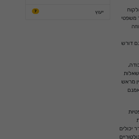
לקוח
ייעוץ
7
ר משפטי
וזה
ם דורש
ודה,
לשאלות
ין מראש
אמנם
טיות
ת
ר יכולים
לטוריים