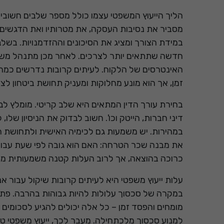
הליך הייעוץ המשפטי עצמו כולל מספר שלבים חשובים
מסביר את נסיבות העסקה, את מטרותיו ואת הדגשים 
במידת הצורך ומציג את הסיכונים וההזדמנויות. בשלב 
חדשה שתתאים יותר לצרכים. לאחר מכן מתנהל משא 
האינטרסים של הלקוח. לעיתים קרובות נדרשים כמה
זמן, אך הוא מונע מחלוקות ומעניק תחושת ביטחון לצ
בחירת עורך הדין המתאים היא שלב קריטי. מומלץ לב
דיני חברות, הייטק וכו'. חשוב לבדוק את הניסיון שלו
במהירות. יש משמעות גם לכימיה האישית ולתחושת ה
את מבנה שכר הטרחה: האם הוא גובה לפי שעת עבודה
כרוכה בהוצאה, אך לרוב העלות קטנה משמעותית מהנ
עלות ייעוץ משפטי היא לעיתים קרובות שיקול עבור א
במקרה של סכסוך עלולות להיות גבוהות בהרבה. פתיח
מומחים והפסד זמן – כל אלה יכולים להגיע לסכומים 
למנוע סכסוך מלכתחילה. מעבר לכך, ייעוץ משפטי טוב