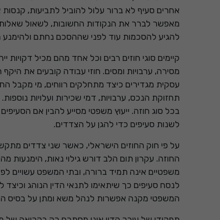
אחרים סעיף לא ברור עלול להוביל לתביעות, קנסות או
מאפשר לברר את הנקודות החשובות, לשאול שאלות ו
להגיע להסכמות עוד לפני שההסכם נחתם ולהימנע מ
קיימים סוגי חוזים רבים וכל אחד מהם מכיל דקויות יי
מסירה, ערבויות ומסים. חוזי עבודה קובעים את היקף 
עסקית מגדירים כיצד מתחלקים רווחים, מי מקבל החל
תחזוקת הנכס, ערבויות, דמי שכירות ועלויות נוספות.
בכל סוג חוזה. ייעוץ משפטי מסייע להבין אם הסעיפים
לשנות סעיפים כדי להגן על הצדדים.
על פי חוק החוזים הישראלי, כאשר שני צדדים מתקשר
החוזה. עקרון תום הלב דורש גילוי נאות, הימנעות מ
משפטיים אינה תמיד ברורה, ובתי המשפט עשויים לפרש
לנסח סעיפים כך שיתאימו לתנאי הדין הנוהג וכיצד ל
המשפטי מקנה אפשרות לנהל משא ומתן על בסיס הבנה 
תפקידו של עורך הדין אינו מסתכם רק בקריאה של מסמ