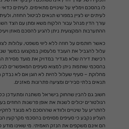
לו בהסכם וימליץ על שינויים מתאימים. לעיתים כדאי
לעיתים יש לציין במפורש תנאים לביטול החוזה, ולעי
עורך הדין מנהל עבור הלקוח משא ומתן עם הצד השני,
ההתערבות המקצועית ניתן להגיע להסכם מאוזן ויעיל
כאשר חותמים על חוזה ללא ליווי משפטי, עלולות לצ
עלול להגביל את העובד מלעסוק במקצועו במשך שנים ר
רכישת דירה שלא מגדיר במדויק את מועד מסירת הנכ
בהסכמי שותפות ניתן למצוא סעיפים המאפשרים לבע
מחלוקת – סעיף שעלול להיות לא הוגן אם לא נבדק 
תנאים בלתי סבירים ומציעה פתרונות מאזנים.
חשוב גם להבין שהחוק בישראל משתנה ומתעדכן כל ה
רגולטורים יכולים לשנות את אופן פרשנות החוזים בע
להתריע על שינויים ולוודא שההסכם לא מנוגד לחק
העליון נקבע כי סעיפים מסוימים בהסכמי מקרקעין הנ
הם אינם משקפים את הנזק האמיתי. מי שאינו מודע 