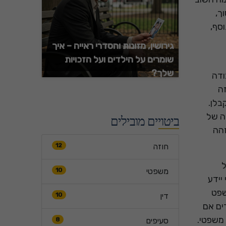
ך,
סף,
גירושין, מזונות והסדרי ראייה – איך
שומרים על הילדים ועל הזכויות
שלך?
ודה
זה
בלן.
ה של
ביטויים מובילים
זהה
חוזה
12
ל
משפטי
10
יידע
שפט
דין
10
ים אם
 משפטי.
סעיפים
8