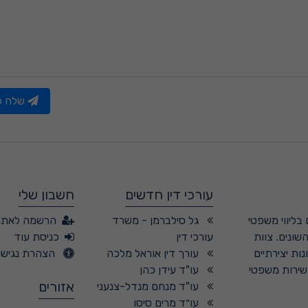
שלח פנ
עורכי דין חדשים
חשבון שלי
בליווי משפטי
גל סילברמן - משרד
הרשמה לאתר
שונים. צוות
עורכי דין
כניסת עוד
ות יצירתיים
עורך דין אוראל מלכה
הצהרת נגישו
 שירות משפטי
עו"ד עידן כהן
אזורים
עו"ד מנחם מנדל-צנעני
עו״ד מרים סיסו