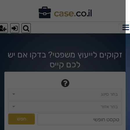
רא עוד מאמר
le-search.php
on line
9
le-search.php
on line
9
זקוקים לייעוץ משפטי? בדקו אם יש
לכם קייס
le-search.php
on line
9
בחר סיווג
בחר סיווג
בחר אזור
בחר אזור
טקסט חופשי
חפש