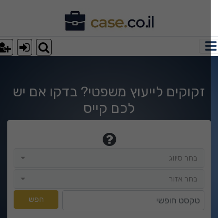
רא עוד מאמר
le-search.php
on line
9
le-search.php
on line
9
זקוקים לייעוץ משפטי? בדקו אם יש
לכם קייס
le-search.php
on line
9
בחר סיווג
בחר סיווג
בחר אזור
בחר אזור
טקסט חופשי
חפש