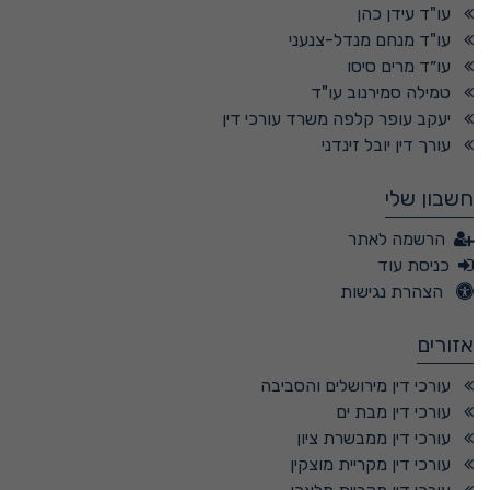
עו"ד עידן כהן
עו"ד מנחם מנדל-צנעני
עו״ד מרים סיסו
טמילה סמירנוב עו"ד
יעקב עופר קלפה משרד עורכי דין
עורך דין יובל זינדני
חשבון שלי
הרשמה לאתר
כניסת עוד
הצהרת נגישות
אזורים
עורכי דין מירושלים והסביבה
עורכי דין מבת ים
עורכי דין ממבשרת ציון
עורכי דין מקריית מוצקין