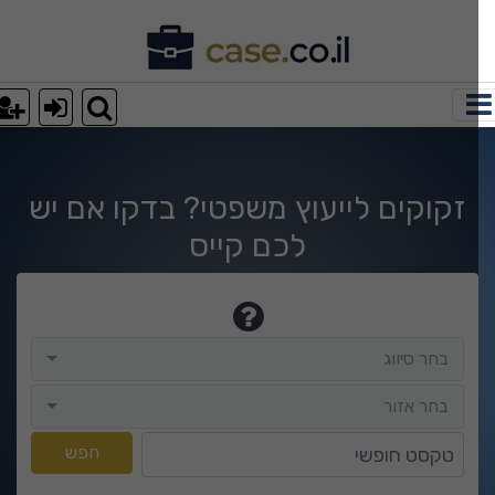
רא עוד מאמר
le-search.php
on line
9
le-search.php
on line
9
זקוקים לייעוץ משפטי? בדקו אם יש
לכם קייס
le-search.php
on line
9
בחר סיווג
בחר סיווג
בחר אזור
בחר אזור
טקסט חופשי
חפש