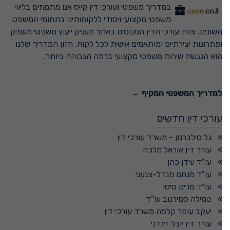
במדריך משפטי ועורכי דין קייס אנו מתמחים בליווי
משפטי מקצועי ויסודי ללקוחותינו בתחומי המשפט
השונים. צוות עורכי הדין המנוסים באתר מעניק ייעוץ משפטי מעמיק
ופתרונות יצירתיים ומותאמים אישית לכל לקוח. חזון המדריך שלנו
הוא הנגשת שירות משפטי מקצועי ברמה הגבוהה ביותר.
למדריך המשפטי המקיף ←
עורכי דין חדשים
גל סילברמן - משרד עורכי דין
עורך דין אוראל מלכה
עו"ד עידן כהן
עו"ד מנחם מנדל-צנעני
עו״ד מרים סיסו
טמילה סמירנוב עו"ד
יעקב עופר קלפה משרד עורכי דין
עורך דין יובל זינדני